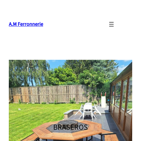
Aller
au
contenu
A.M Ferronnerie
BRASEROS