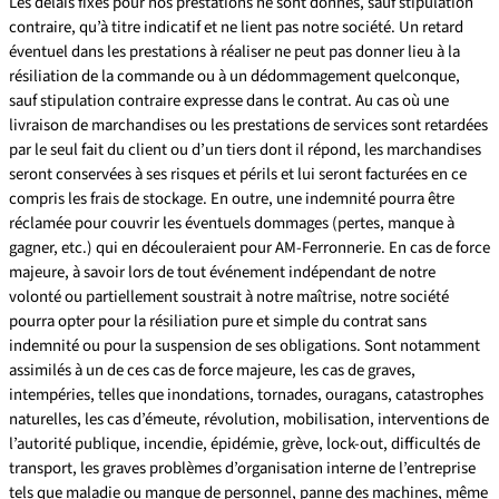
Les délais fixés pour nos prestations ne sont donnés, sauf stipulation
contraire, qu’à titre indicatif et ne lient pas notre société. Un retard
éventuel dans les prestations à réaliser ne peut pas donner lieu à la
résiliation de la commande ou à un dédommagement quelconque,
sauf stipulation contraire expresse dans le contrat. Au cas où une
livraison de marchandises ou les prestations de services sont retardées
par le seul fait du client ou d’un tiers dont il répond, les marchandises
seront conservées à ses risques et périls et lui seront facturées en ce
compris les frais de stockage. En outre, une indemnité pourra être
réclamée pour couvrir les éventuels dommages (pertes, manque à
gagner, etc.) qui en découleraient pour AM-Ferronnerie. En cas de force
majeure, à savoir lors de tout événement indépendant de notre
volonté ou partiellement soustrait à notre maîtrise, notre société
pourra opter pour la résiliation pure et simple du contrat sans
indemnité ou pour la suspension de ses obligations. Sont notamment
assimilés à un de ces cas de force majeure, les cas de graves,
intempéries, telles que inondations, tornades, ouragans, catastrophes
naturelles, les cas d’émeute, révolution, mobilisation, interventions de
l’autorité publique, incendie, épidémie, grève, lock-out, difficultés de
transport, les graves problèmes d’organisation interne de l’entreprise
tels que maladie ou manque de personnel, panne des machines, même